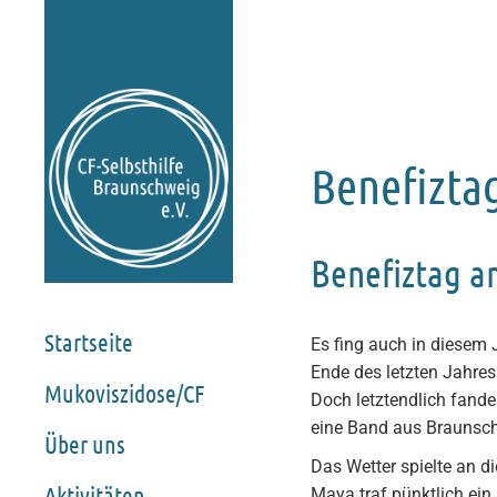
Benefizta
Benefiztag a
Startseite
Es fing auch in diesem 
Ende des letzten Jahres
Mukoviszidose/CF
Doch letztendlich fande
eine Band aus Braunsc
Über uns
Das Wetter spielte an d
Aktivitäten
Maya traf pünktlich ei