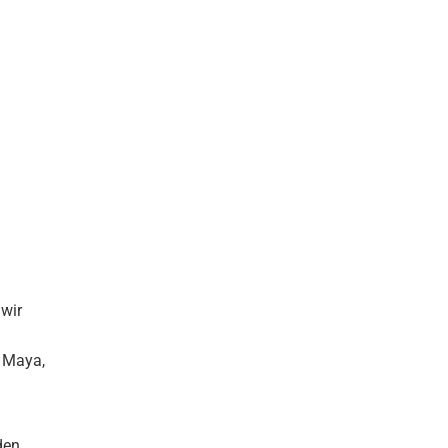
 wir
: Maya,
den