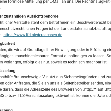
 eine formlose Mitteilung per E-Mail an uns. Die Rechtmäßigkeit 
.
er zuständigen Aufsichtsbehörde
htlicher Verstöße steht dem Betroffenen ein Beschwerderecht b
tenschutzrechtlichen Fragen ist der Landesdatenschutzbeauftr
n:
https://www.lfd.niedersachsen.de
gbarkeit
en, die wir auf Grundlage Ihrer Einwilligung oder in Erfüllung ei
gängigen, maschinenlesbaren Format aushändigen zu lassen. Sof
 verlangen, erfolgt dies nur, soweit es technisch machbar ist.
üsselung
bsthilfe Braunschweig e.V. nutzt aus Sicherheitsgründen und zum
en oder Anfragen, die Sie an uns als Seitenbetreiber senden, ei
 daran, dass die Adresszeile des Browsers von „http://“ auf „ht
SL- bzw. TLS-Verschlüsselung aktiviert ist, können die Daten, di
öschung