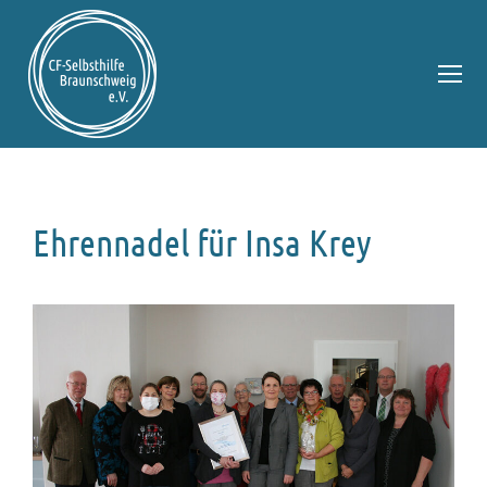
Ehrennadel für Insa Krey